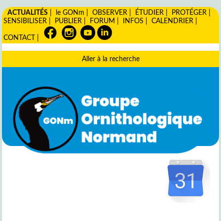
ACTUALITÉS
|
le GONm
|
OBSERVER
|
ÉTUDIER
|
PROTÉGER
|
SENSIBILISER
|
PUBLIER
|
FORUM
|
INFOS
|
CALENDRIER
|
CONTACT
|
Aller à la recherche